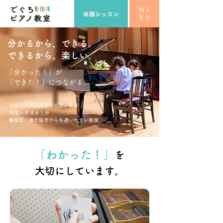
ME
体験レッスン
NU
分かるから、できる。
​できるから、楽しい。
「分かった！」が
​「できた！」につながる。
大阪市城東区諏訪のピアノ教室
JR放出駅徒歩５分
鶴見区・東大阪市からも通いやすい教室
「わかった！」
を
大切にしています。