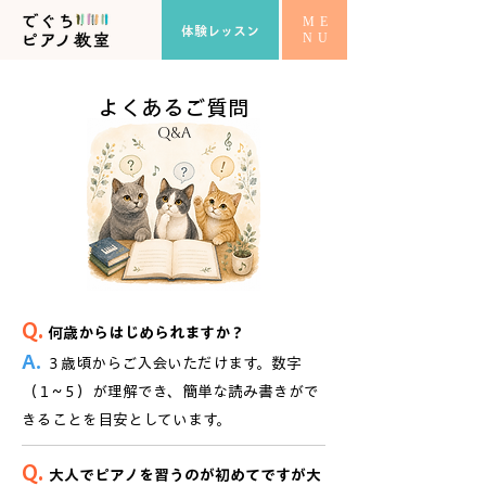
ME
体験レッスン
NU
​よくあるご質問
q&a
Q.
何歳からはじめられますか？
A.
３歳頃からご入会いただけます。数字
（１~５）が理解でき、簡単な読み書きがで
きることを目安としています。
Q.
大人でピアノを習うのが初めてですが大