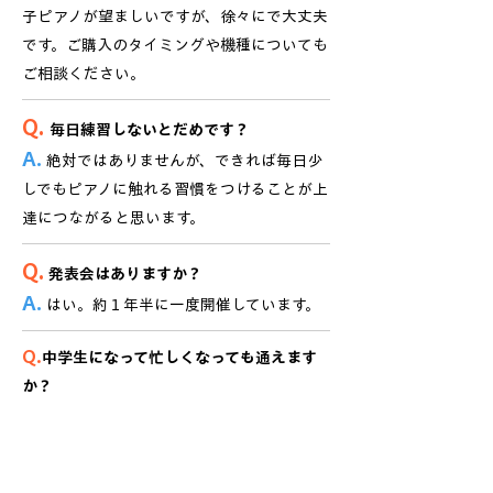
子ピアノが望ましいですが、徐々にで大丈夫
です。ご購入のタイミングや機種についても
ご相談ください。
Q.
毎日練習しないとだめです？
A.
絶対ではありませんが、できれば毎日少
しでもピアノに触れる習慣をつけることが上
達につながると思います。
Q.
発表会はありますか？
A.
はい。約１年半に一度開催しています。
Q.
中学生になって忙しくなっても通えます
か？
A.
はい。部活や定期テストなどに合わせて、
無理なく続けられるよう対応しています。中
学生・高校生になってもレッスンを続けてい
る生徒さんもたくさんいますので、ご安心く